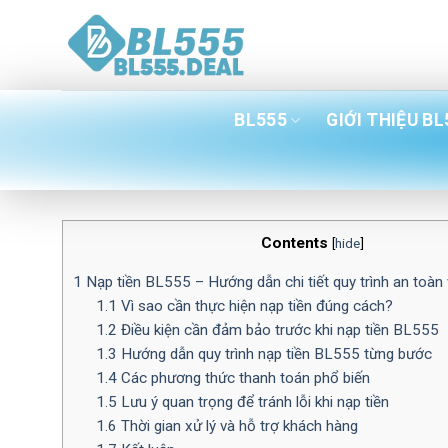
Skip
to
content
BL555
GIỚI THIỆU BL
Contents
[
hide
]
1
Nạp tiền BL555 – Hướng dẫn chi tiết quy trình an toàn
1.1
Vì sao cần thực hiện nạp tiền đúng cách?
1.2
Điều kiện cần đảm bảo trước khi nạp tiền BL555
1.3
Hướng dẫn quy trình nạp tiền BL555 từng bước
1.4
Các phương thức thanh toán phổ biến
1.5
Lưu ý quan trọng để tránh lỗi khi nạp tiền
1.6
Thời gian xử lý và hỗ trợ khách hàng