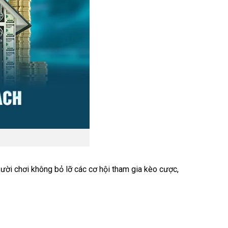
gười chơi không bỏ lỡ các cơ hội tham gia kèo cược,