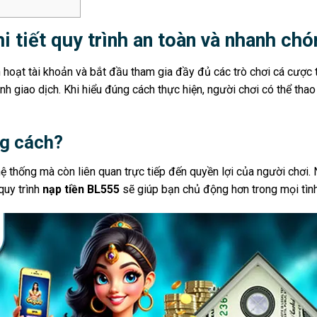
 tiết quy trình an toàn và nhanh chó
 hoạt tài khoản và bắt đầu tham gia đầy đủ các trò chơi cá cược t
rình giao dịch. Khi hiểu đúng cách thực hiện, người chơi có thể t
ng cách?
hệ thống mà còn liên quan trực tiếp đến quyền lợi của người chơi
quy trình
nạp tiền BL555
sẽ giúp bạn chủ động hơn trong mọi tìn