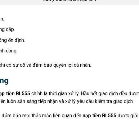
n.
ng cấp.
ông ổn định.
ành công.
 khi có sự cố và đảm bảo quyền lợi cá nhân.
àng
ạp tiền BL555
chính là thời gian xử lý. Hầu hết giao dịch đều đượ
yến luôn sẵn sàng tiếp nhận và xử lý yêu cầu kiểm tra giao dịch.
m đảm bảo mọi thắc mắc liên quan đến
nạp tiền BL555
được giải 