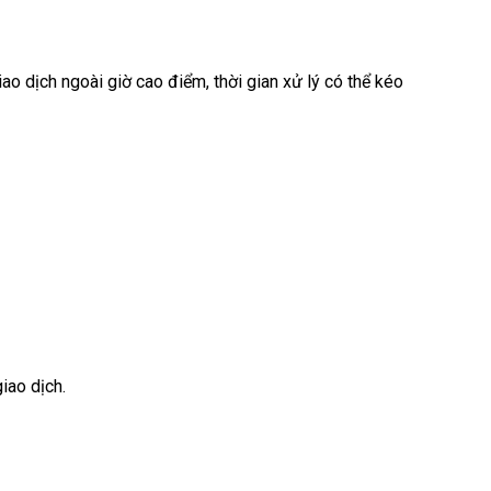
ao dịch ngoài giờ cao điểm, thời gian xử lý có thể kéo
iao dịch.