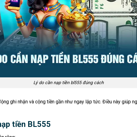
Lý do cần nạp tiền bl555 đúng cách
động ghi nhận và cộng tiền gần như ngay lập tức. Điều này giúp n
nạp tiền BL555