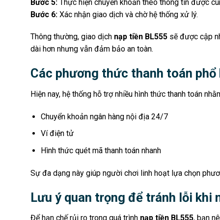
Bước 5:
Thực hiện chuyển khoản theo thông tin được cu
Bước 6:
Xác nhận giao dịch và chờ hệ thống xử lý.
Thông thường, giao dịch
nạp tiền BL555
sẽ được cập nhậ
dài hơn nhưng vẫn đảm bảo an toàn.
Các phương thức thanh toán phổ 
Hiện nay, hệ thống hỗ trợ nhiều hình thức thanh toán nhằ
Chuyển khoản ngân hàng nội địa 24/7
Ví điện tử
Hình thức quét mã thanh toán nhanh
Sự đa dạng này giúp người chơi linh hoạt lựa chọn phươn
Lưu ý quan trọng để tránh lỗi khi 
Để hạn chế rủi ro trong quá trình
nạp tiền BL555
, bạn nê