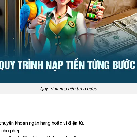
Quy trình nạp tiền từng bước
huyển khoản ngân hàng hoặc ví điện tử.
 cho phép.