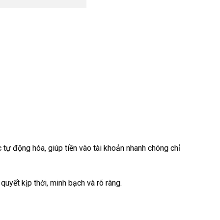
c tự động hóa, giúp tiền vào tài khoản nhanh chóng chỉ
quyết kịp thời, minh bạch và rõ ràng.