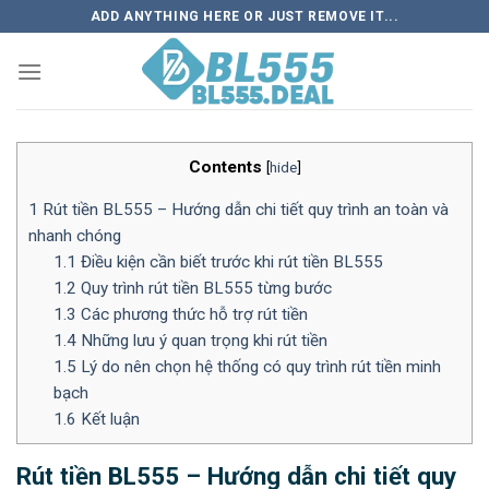
Skip
ADD ANYTHING HERE OR JUST REMOVE IT...
to
content
Contents
[
hide
]
1
Rút tiền BL555 – Hướng dẫn chi tiết quy trình an toàn và
nhanh chóng
1.1
Điều kiện cần biết trước khi rút tiền BL555
1.2
Quy trình rút tiền BL555 từng bước
1.3
Các phương thức hỗ trợ rút tiền
1.4
Những lưu ý quan trọng khi rút tiền
1.5
Lý do nên chọn hệ thống có quy trình rút tiền minh
bạch
1.6
Kết luận
Rút tiền BL555 – Hướng dẫn chi tiết quy