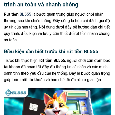
trình an toàn và nhanh chóng
Rút tiền
BL555
là bước quan trọng giúp người chơi nhận
thưởng sau khi chiến thắng. Đây cũng là tiêu chí đánh giá độ
uy tín của nền tảng. Nội dung dưới đây sẽ hướng dẫn chi tiết
quy trình, điều kiện và lưu ý cần thiết để rút tiền nhanh chóng,
an toàn.
Điều kiện cần biết trước khi rút tiền BL555
Trước khi thực hiện
rút tiền BL555
, người chơi cần đảm bảo
tài khoản đã hoàn tất đầy đủ thông tin cá nhân và xác minh
danh tính theo yêu cầu của hệ thống. Đây là bước quan trọng
giúp bảo mật tài khoản và hạn chế tối đa rủi ro gian lận.