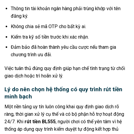
Thông tin tài khoản ngân hàng phải trùng khớp với tên
đăng ký.
Không chia sẻ mã OTP cho bất kỳ ai.
Kiểm tra kỹ số tiền trước khi xác nhận.
Đảm bảo đã hoàn thành yêu cầu cược nếu tham gia
chương trình ưu đãi.
Việc tuân thủ đúng quy định giúp hạn chế tình trạng từ chối
giao dịch hoặc trì hoãn xử lý.
Lý do nên chọn hệ thống có quy trình rút tiền
minh bạch
Một nền tảng uy tín luôn công khai quy định giao dịch rõ
ràng, thời gian xử lý cụ thể và có bộ phận hỗ trợ hoạt động
24/7. Khi
rút tiền BL555
, người chơi có thể yên tâm vì hệ
thống áp dụng quy trình kiểm duyệt tự động kết hợp thủ