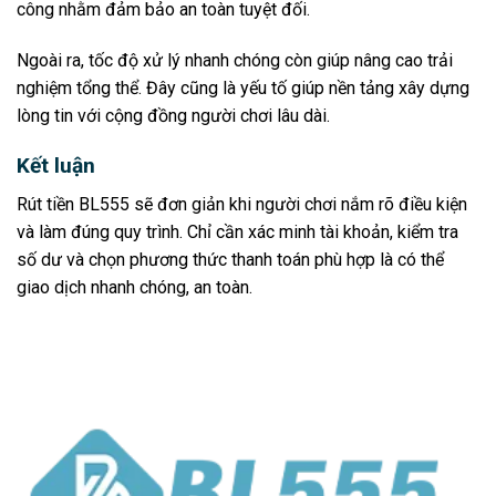
công nhằm đảm bảo an toàn tuyệt đối.
Ngoài ra, tốc độ xử lý nhanh chóng còn giúp nâng cao trải
nghiệm tổng thể. Đây cũng là yếu tố giúp nền tảng xây dựng
lòng tin với cộng đồng người chơi lâu dài.
Kết luận
Rút tiền BL555 sẽ đơn giản khi người chơi nắm rõ điều kiện
và làm đúng quy trình. Chỉ cần xác minh tài khoản, kiểm tra
số dư và chọn phương thức thanh toán phù hợp là có thể
giao dịch nhanh chóng, an toàn.