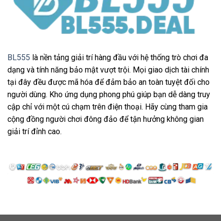
BL555
là nền tảng giải trí hàng đầu với hệ thống trò chơi đa
dạng và tính năng bảo mật vượt trội. Mọi giao dịch tài chính
tại đây đều được mã hóa để đảm bảo an toàn tuyệt đối cho
người dùng. Kho ứng dụng phong phú giúp bạn dễ dàng truy
cập chỉ với một cú chạm trên điện thoại. Hãy cùng tham gia
cộng đồng người chơi đông đảo để tận hưởng không gian
giải trí đỉnh cao.