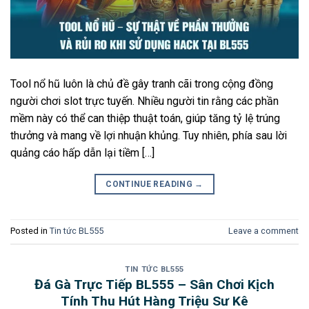
Tool nổ hũ luôn là chủ đề gây tranh cãi trong cộng đồng
người chơi slot trực tuyến. Nhiều người tin rằng các phần
mềm này có thể can thiệp thuật toán, giúp tăng tỷ lệ trúng
thưởng và mang về lợi nhuận khủng. Tuy nhiên, phía sau lời
quảng cáo hấp dẫn lại tiềm […]
CONTINUE READING
→
Posted in
Tin tức BL555
Leave a comment
TIN TỨC BL555
Đá Gà Trực Tiếp BL555 – Sân Chơi Kịch
Tính Thu Hút Hàng Triệu Sư Kê