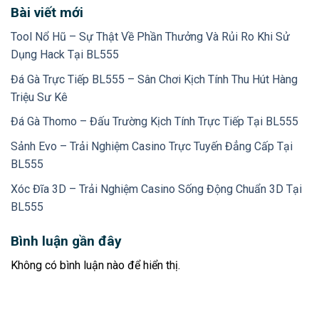
Bài viết mới
Tool Nổ Hũ – Sự Thật Về Phần Thưởng Và Rủi Ro Khi Sử
Dụng Hack Tại BL555
Đá Gà Trực Tiếp BL555 – Sân Chơi Kịch Tính Thu Hút Hàng
Triệu Sư Kê
Đá Gà Thomo – Đấu Trường Kịch Tính Trực Tiếp Tại BL555
Sảnh Evo – Trải Nghiệm Casino Trực Tuyến Đẳng Cấp Tại
BL555
Xóc Đĩa 3D – Trải Nghiệm Casino Sống Động Chuẩn 3D Tại
BL555
Bình luận gần đây
Không có bình luận nào để hiển thị.