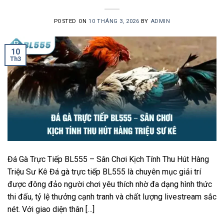
POSTED ON
10 THÁNG 3, 2026
BY
ADMIN
10
Th3
Đá Gà Trực Tiếp BL555 – Sân Chơi Kịch Tính Thu Hút Hàng
Triệu Sư Kê Đá gà trực tiếp BL555 là chuyên mục giải trí
được đông đảo người chơi yêu thích nhờ đa dạng hình thức
thi đấu, tỷ lệ thưởng cạnh tranh và chất lượng livestream sắc
nét. Với giao diện thân […]